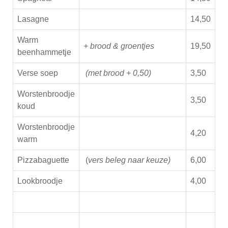
Lasagne
14,50
Warm
+ brood & groentjes
19,50
beenhammetje
Verse soep
(met brood + 0,50)
3,50
Worstenbroodje
3,50
koud
Worstenbroodje
4,20
warm
Pizzabaguette
(
vers beleg naar keuze)
6,00
Lookbroodje
4,00