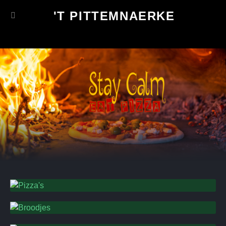
'T PITTEMNAERKE
Pizza's
Broodjes
Koffie